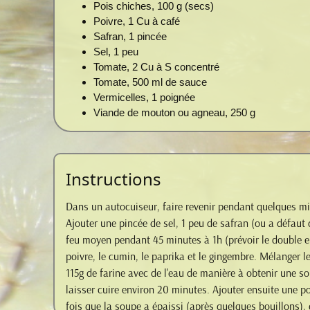
Pois chiches, 100 g (secs)
Poivre, 1 Cu à café
Safran, 1 pincée
Sel, 1 peu
Tomate, 2 Cu à S concentré
Tomate, 500 ml de sauce
Vermicelles, 1 poignée
Viande de mouton ou agneau, 250 g
Instructions
Dans un autocuiseur, faire revenir pendant quelques min
Ajouter une pincée de sel, 1 peu de safran (ou a défaut d
feu moyen pendant 45 minutes à 1h (prévoir le double e
poivre, le cumin, le paprika et le gingembre. Mélanger le
115g de farine avec de l'eau de manière à obtenir une s
laisser cuire environ 20 minutes. Ajouter ensuite une po
fois que la soupe a épaissi (après quelques bouillons), e