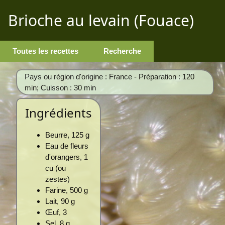
Brioche au levain (Fouace)
Toutes les recettes
Recherche
Pays ou région d'origine : France - Préparation : 120
min; Cuisson : 30 min
Ingrédients
Beurre, 125 g
Eau de fleurs
d'orangers, 1
cu (ou
zestes)
Farine, 500 g
Lait, 90 g
Œuf, 3
Sel, 8 g