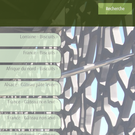
Recherche
Lorraine - Biscuits -
France - Biscuits -
Afrique du nord - Biscuits -
Alsace - Gâteau pâte levée -
France - Gâteau non levé -
France - Gâteau non levé -
Angleterre - Confiture -