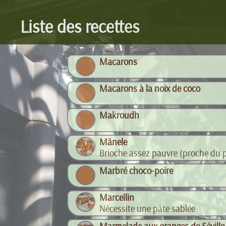
Liste des recettes
Macarons
Macarons à la noix de coco
Makroudh
Mänele
Brioche assez pauvre (proche du p
Marbré choco-poire
Marcellin
Nécessite une pâte sablée