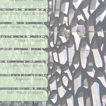
lsace - Crème - Trucs de base -
lsace - Crème - Trucs de base -
France - Biscuits -
France - Crème -
France - Trucs de base -
Angleterre - Divers -
Inde - Plat de résistance -