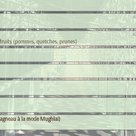
A
A
x fruits (pommes, quetches, prunes)
d'agneau à la mode Mughlai)