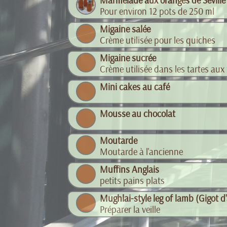
Marmelade aux oranges de Séville
Pour environ 12 pots de 250 ml
Migaine salée
Crème utilisée pour les quiches
Migaine sucrée
Crème utilisée dans les tartes au
Mini cakes au café
Mousse au chocolat
Moutarde
Moutarde à l'ancienne
Muffins Anglais
petits pains plats
Mughlai-style leg of lamb (Gigot 
Préparer la veille