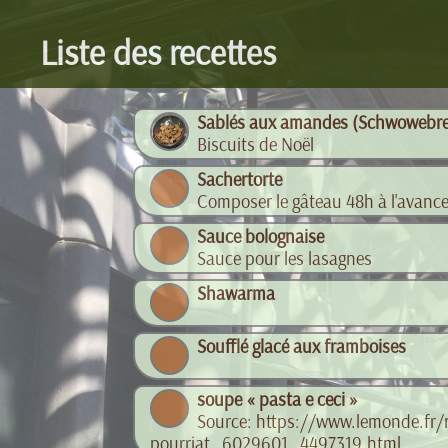
Liste des recettes
Sablés aux amandes (Schwowebre
Biscuits de Noël
Sachertorte
Composer le gâteau 48h à l'avanc
Sauce bolognaise
Sauce pour les lasagnes
Shawarma
Soufflé glacé aux framboises
soupe « pasta e ceci »
Source: https://www.lemonde.fr/m
pourriat_6029601_4497319.html