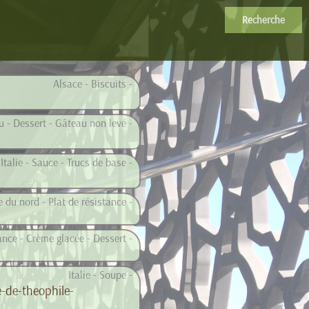
Recherche
Alsace - Biscuits -
 - Dessert - Gâteau non levé -
Italie - Sauce - Trucs de base -
e du nord - Plat de résistance -
ance - Crème glacée - Dessert -
Italie - Soupe -
-de-theophile-