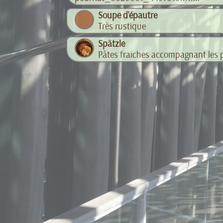
Soupe d'épautre
Très rustique
Spätzle
Pâtes fraiches accompagnant les 