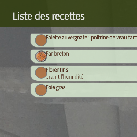
Liste des recettes
Falette auvergnate : poitrine de veau farc
Far breton
Florentins
Craint l'humidité
Foie gras